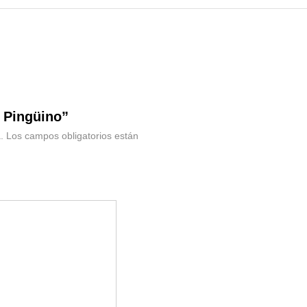
 Pingüino”
.
Los campos obligatorios están