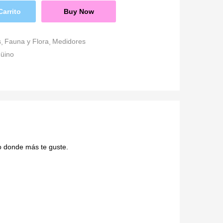
Carrito
Buy Now
s
Fauna y Flora
Medidores
güino
 o donde más te guste.